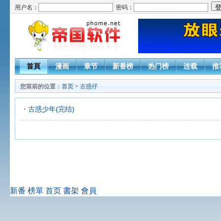
用户名：
密码：
首頁
漫画
章节
新番榜
热门榜
连载
推
您當前的位置：
首页
>
古惑仔
古惑少年(完结)
新番
榜單
首页
書架
會員