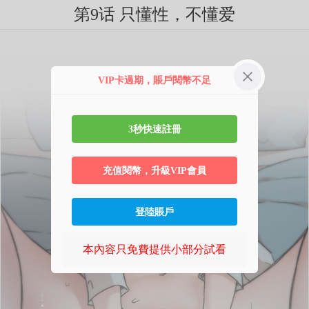
第9话 只懂性，不懂爱
VIP卡過期，賬戶閱幣不足
3秒快速註冊
充值閱幣，升級VIP會員
登陸賬戶
本內容只免費提供小部分試看